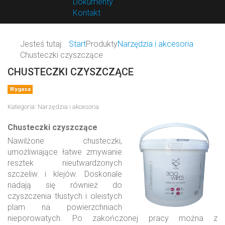
Dokumenty
Kontakt
Jesteś tutaj:
Start
Produkty
Narzędzia i akcesoria
Chusteczki czyszczące
CHUSTECZKI CZYSZCZĄCE
Wygasa
Kategoria:
Narzędzia i akcesoria
Chusteczki czyszczące
Nawilżone chusteczki,
umożliwiające łatwe zmywanie
resztek nieutwardzonych
szczeliw i klejów. Doskonale
nadają się również do
czyszczenia tłustych i oleistych
plam na powierzchniach
nieporowatych. Po zakończonej pracy można z