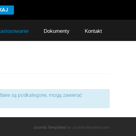
KAJ
astosowanie
Dokumenty
Kontakt
wietlane są podkategorie, mogą zawierać
Joomla Templates
by Joomla-Monster.com