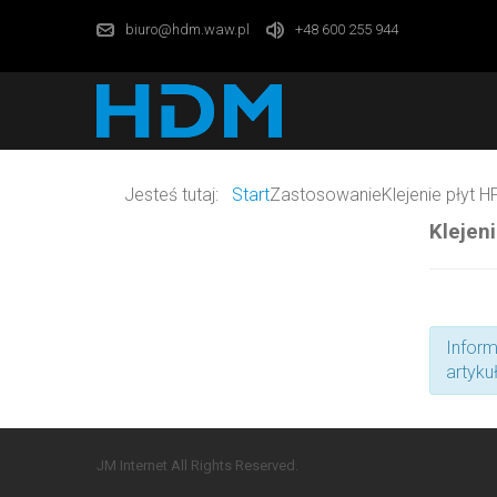
biuro@hdm.waw.pl
+48 600 255 944
Jesteś tutaj:
Start
Zastosowanie
Klejenie płyt H
Klejen
Infor
artykuł
JM Internet All Rights Reserved.