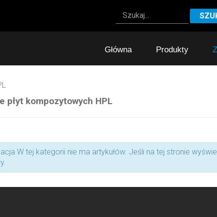
SZU
Główna
Produkty
Z
PL
ie płyt kompozytowych HPL
macja
W tej kategorii nie ma artykułów. Jeśli na tej stronie wyś
y.