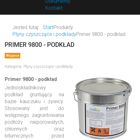
Dokumenty
Kontakt
Jesteś tutaj:
Start
Produkty
Płyny czyszczące i podkłady
Primer 9800 - podkład
PRIMER 9800 - PODKŁAD
Wygasa
Kategoria:
Płyny czyszczące i podkłady
Primer 9800 - podkład
Jednoskładnikowy
podkład gruntujący na
bazie kauczuku i żywicy.
Stosowany jest do
wstępnego zagruntowania
podłoży nieporowatych,
chłonnych oraz
bitumicznych przed