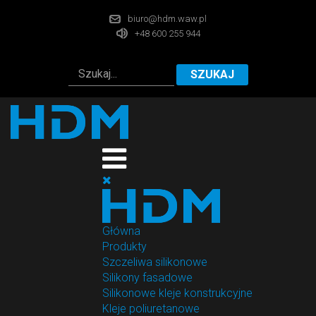
biuro@hdm.waw.pl
+48 600 255 944
SZUKAJ
Główna
Produkty
Szczeliwa silikonowe
Silikony fasadowe
Silikonowe kleje konstrukcyjne
Kleje poliuretanowe