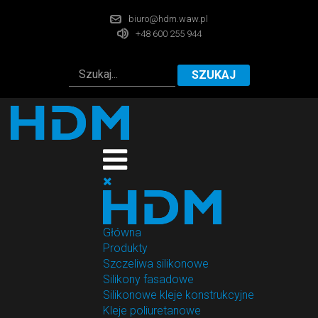
biuro@hdm.waw.pl
+48 600 255 944
SZUKAJ
Główna
Produkty
Szczeliwa silikonowe
Silikony fasadowe
Silikonowe kleje konstrukcyjne
Kleje poliuretanowe