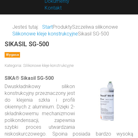
Dokumenty
Kontakt
Jesteś tutaj:
Start
Produkty
Szczeliwa silikonowe
Silikonowe kleje konstrukcyjne
Sikasil SG-500
SIKASIL SG-500
Wygasa
Kategoria:
Silikonowe kleje konstrukcyjne
SIKA® Sikasil SG-500
Dwuskładnikowy silikon
konstrukcyjny przeznaczony jest
do klejenia szkła i profili
okiennych z aluminium. Dzięki 2-
składnikowemu mechanizmowi
polikondensacji, zapewnia
szybki proces utwardzania
niskoskurczowego. Spoina posiada bardzo wysoką